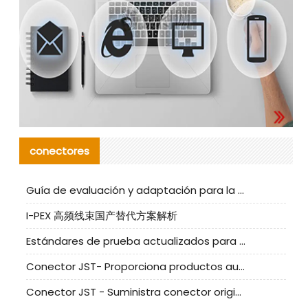
conectores
Guía de evaluación y adaptación para la producción en serie de componentes de cables nacionales para CNC Tech
I-PEX 高频线束国产替代方案解析
Estándares de prueba actualizados para conectores nacionales bajo la referencia de CLIFF
Conector JST- Proporciona productos auténticos y alternativos del conector JST NSHR-02V-S
Conector JST - Suministra conector original JST GHR-09V-S | productos alternativos