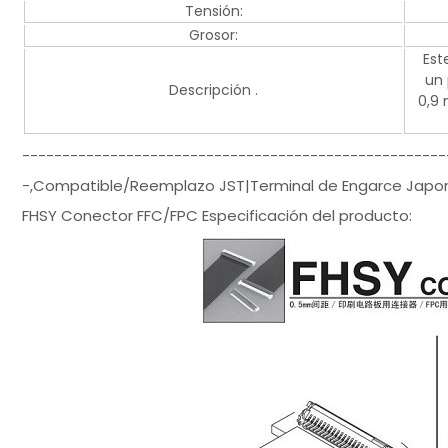
Tensión:
Grosor:
Est
un 
Descripción .
0,9 
-----------------------------------------------------
-,Compatible/Reemplazo JST|Terminal de Engarce Japon
FHSY Conector FFC/FPC Especificación del producto: