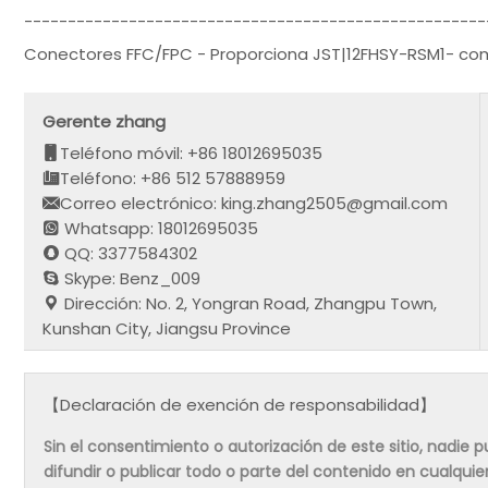
-----------------------------------------------------
Conectores FFC/FPC - Proporciona JST|12FHSY-RSM1- co
Gerente zhang
Teléfono móvil: +86 18012695035
Teléfono: +86 512 57888959
Correo electrónico: king.zhang2505@gmail.com
Whatsapp: 18012695035
QQ: 3377584302
Skype: Benz_009
Dirección: No. 2, Yongran Road, Zhangpu Town,
Kunshan City, Jiangsu Province
【Declaración de exención de responsabilidad】
Sin el consentimiento o autorización de este sitio, nadie pue
difundir o publicar todo o parte del contenido en cualqu