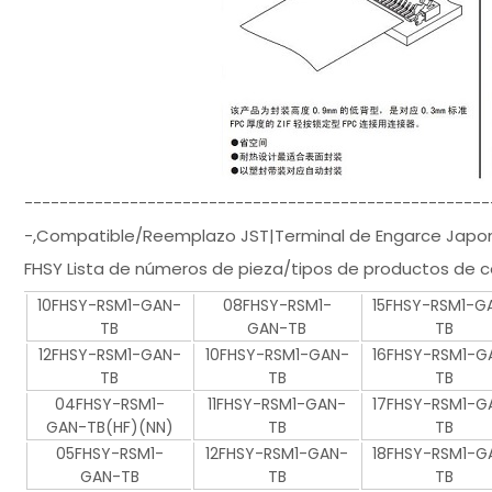
-----------------------------------------------------
-,Compatible/Reemplazo JST|Terminal de Engarce Japon
FHSY Lista de números de pieza/tipos de productos de 
10FHSY-RSM1-GAN-
08FHSY-RSM1-
15FHSY-RSM1-G
TB
GAN-TB
TB
12FHSY-RSM1-GAN-
10FHSY-RSM1-GAN-
16FHSY-RSM1-G
TB
TB
TB
04FHSY-RSM1-
11FHSY-RSM1-GAN-
17FHSY-RSM1-G
GAN-TB(HF)(NN)
TB
TB
05FHSY-RSM1-
12FHSY-RSM1-GAN-
18FHSY-RSM1-G
GAN-TB
TB
TB