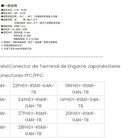
------------------------------------------
és|Conector de Terminal de Engarce Japonés|Serie
conectores FFC/FPC:
AN-
22FHSY-RSM1-GAN-
06FHSY-RSM1-
TB
GAN-TB
AN-
24FHSY-RSM1-
14FHSY-RSM1-GAN-
GAN-TB
TB
AN-
27FHSY-RSM1-
20FHSY-RSM1-
GAN-TB
GAN-TB
AN-
28FHSY-RSM1-
GAN-TB