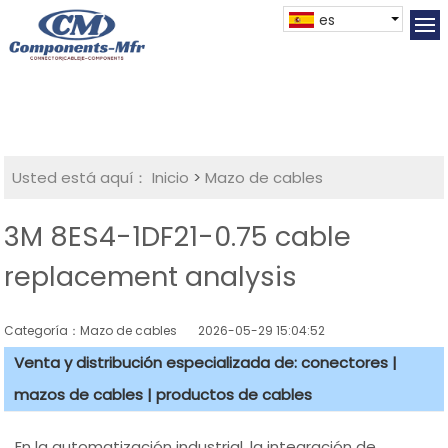
es
Usted está aquí：
Inicio
>
Mazo de cables
3M 8ES4-1DF21-0.75 cable
replacement analysis
Categoría：Mazo de cables
2026-05-29 15:04:52
Venta y distribución especializada de: conectores |
mazos de cables | productos de cables
En la automatización industrial, la integración de