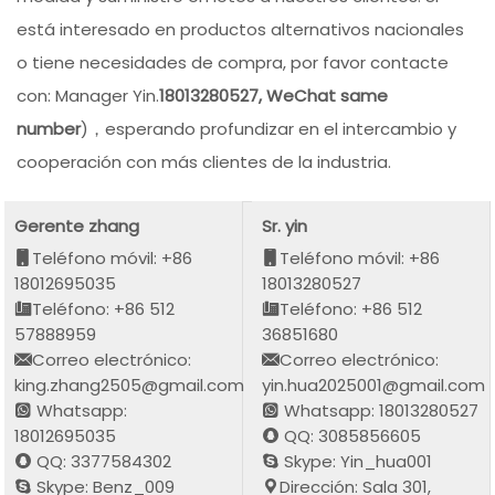
está interesado en productos alternativos nacionales
o tiene necesidades de compra, por favor contacte
con: Manager Yin.
18013280527, WeChat same
number
)，esperando profundizar en el intercambio y
cooperación con más clientes de la industria.
Gerente zhang
Sr. yin
Teléfono móvil: +86
Teléfono móvil: +86
18012695035
18013280527
Teléfono: +86 512
Teléfono: +86 512
57888959
36851680
Correo electrónico:
Correo electrónico:
king.zhang2505@gmail.com
yin.hua2025001@gmail.com
Whatsapp:
Whatsapp: 18013280527
18012695035
QQ: 3085856605
QQ: 3377584302
Skype: Yin_hua001
Skype: Benz_009
Dirección: Sala 301,