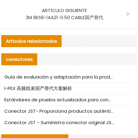
ARTÍCULO SIGUIENTE
3M 8ES8-1AA21-0.50 CABLE国产替代
Artículos relacionados
conectores
Guía de evaluación y adaptación para la producción en serie de componentes de cables nacionales para CNC Tech
I-PEX 高频线束国产替代方案解析
Estándares de prueba actualizados para conectores nacionales bajo la referencia de CLIFF
Conector JST- Proporciona productos auténticos y alternativos del conector JST NSHR-02V-S
Conector JST - Suministra conector original JST GHR-09V-S | productos alternativos