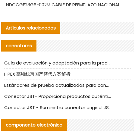
NDCCGF28GB-002M CABLE DE REEMPLAZO NACIONAL
Artículos relacionados
conectores
Guía de evaluación y adaptación para la producción en serie de componentes de cables nacionales para CNC Tech
I-PEX 高频线束国产替代方案解析
Estándares de prueba actualizados para conectores nacionales bajo la referencia de CLIFF
Conector JST- Proporciona productos auténticos y alternativos del conector JST NSHR-02V-S
Conector JST - Suministra conector original JST GHR-09V-S | productos alternativos
componente electrónico