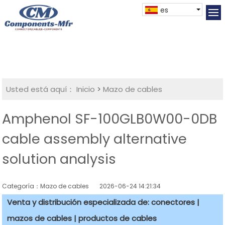
es
Usted está aquí：
Inicio
>
Mazo de cables
Amphenol SF-100GLB0W00-0DB
cable assembly alternative
solution analysis
Categoría：Mazo de cables
2026-06-24 14:21:34
Venta y distribución especializada de: conectores |
mazos de cables | productos de cables