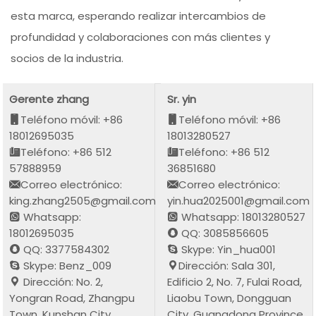
esta marca, esperando realizar intercambios de
profundidad y colaboraciones con más clientes y
socios de la industria.
Gerente zhang
Sr. yin
Teléfono móvil: +86
Teléfono móvil: +86
18012695035
18013280527
Teléfono: +86 512
Teléfono: +86 512
57888959
36851680
Correo electrónico:
Correo electrónico:
king.zhang2505@gmail.com
yin.hua2025001@gmail.com
Whatsapp:
Whatsapp: 18013280527
18012695035
QQ: 3085856605
QQ: 3377584302
Skype: Yin_hua001
Skype: Benz_009
Dirección: Sala 301,
Dirección: No. 2,
Edificio 2, No. 7, Fulai Road,
Yongran Road, Zhangpu
Liaobu Town, Dongguan
Town, Kunshan City,
City, Guangdong Province