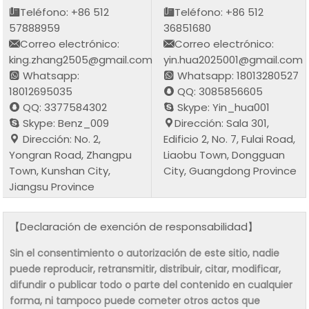
Teléfono: +86 512
Teléfono: +86 512
57888959
36851680
Correo electrónico:
Correo electrónico:
king.zhang2505@gmail.com
yin.hua2025001@gmail.com
Whatsapp:
Whatsapp: 18013280527
18012695035
QQ: 3085856605
QQ: 3377584302
Skype: Yin_hua001
Skype: Benz_009
Dirección: Sala 301,
Dirección: No. 2,
Edificio 2, No. 7, Fulai Road,
Yongran Road, Zhangpu
Liaobu Town, Dongguan
Town, Kunshan City,
City, Guangdong Province
Jiangsu Province
【Declaración de exención de responsabilidad】
Sin el consentimiento o autorización de este sitio, nadie
puede reproducir, retransmitir, distribuir, citar, modificar,
difundir o publicar todo o parte del contenido en cualquier
forma, ni tampoco puede cometer otros actos que