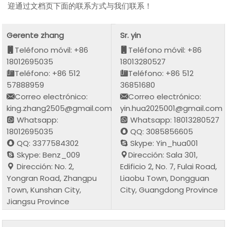
迎通过文档页下面的联系方式与我们联系！
Gerente zhang
Sr. yin
Teléfono móvil: +86
Teléfono móvil: +86
18012695035
18013280527
Teléfono: +86 512
Teléfono: +86 512
57888959
36851680
Correo electrónico:
Correo electrónico:
king.zhang2505@gmail.com
yin.hua2025001@gmail.com
Whatsapp:
Whatsapp: 18013280527
18012695035
QQ: 3085856605
QQ: 3377584302
Skype: Yin_hua001
Skype: Benz_009
Dirección: Sala 301,
Dirección: No. 2,
Edificio 2, No. 7, Fulai Road,
Yongran Road, Zhangpu
Liaobu Town, Dongguan
Town, Kunshan City,
City, Guangdong Province
Jiangsu Province