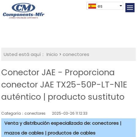
es
Usted está aquí：
Inicio
>
conectores
Conector JAE - Proporciona
conector JAE TX25-50P-LT-N1E
auténtico | producto sustituto
Categoría：conectores
2025-03-26 11:12:33
Venta y distribución especializada de: conectores |
mazos de cables | productos de cables