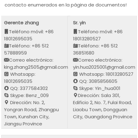
contacto enumerados en la página de documentos!
Gerente zhang
Sr. yin
Teléfono móvil: +86
Teléfono móvil: +86
18012695035
18013280527
Teléfono: +86 512
Teléfono: +86 512
57888959
36851680
Correo electrónico:
Correo electrónico:
king.zhang2505@gmail.com
yin.hua2025001@gmail.com
Whatsapp:
Whatsapp: 18013280527
18012695035
QQ: 3085856605
QQ: 3377584302
Skype: Yin_hua001
Skype: Benz_009
Dirección: Sala 301,
Dirección: No. 2,
Edificio 2, No. 7, Fulai Road,
Yongran Road, Zhangpu
Liaobu Town, Dongguan
Town, Kunshan City,
City, Guangdong Province
Jiangsu Province