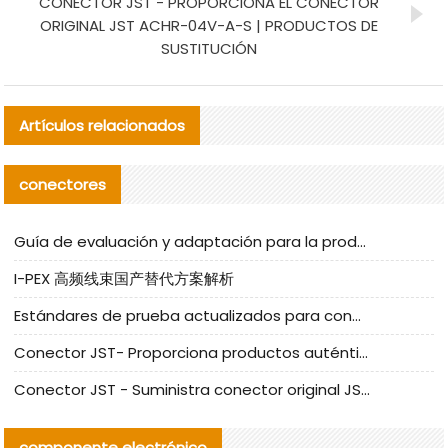
CONECTOR JST - PROPORCIONA EL CONECTOR
ORIGINAL JST ACHR-04V-A-S | PRODUCTOS DE
SUSTITUCIÓN
Artículos relacionados
conectores
Guía de evaluación y adaptación para la producción en serie de componentes de cables nacionales para CNC Tech
I-PEX 高频线束国产替代方案解析
Estándares de prueba actualizados para conectores nacionales bajo la referencia de CLIFF
Conector JST- Proporciona productos auténticos y alternativos del conector JST NSHR-02V-S
Conector JST - Suministra conector original JST GHR-09V-S | productos alternativos
componente electrónico