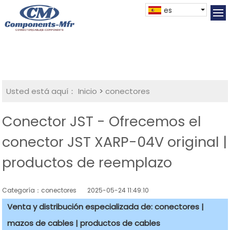
es
Usted está aquí：
Inicio
>
conectores
Conector JST - Ofrecemos el
conector JST XARP-04V original |
productos de reemplazo
Categoría：conectores
2025-05-24 11:49:10
Venta y distribución especializada de: conectores |
mazos de cables | productos de cables