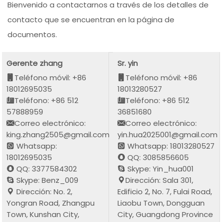
Bienvenido a contactarnos a través de los detalles de
contacto que se encuentran en la página de
documentos.
Gerente zhang
Sr. yin
Teléfono móvil: +86
Teléfono móvil: +86
18012695035
18013280527
Teléfono: +86 512
Teléfono: +86 512
57888959
36851680
Correo electrónico:
Correo electrónico:
king.zhang2505@gmail.com
yin.hua2025001@gmail.com
Whatsapp:
Whatsapp: 18013280527
18012695035
QQ: 3085856605
QQ: 3377584302
Skype: Yin_hua001
Skype: Benz_009
Dirección: Sala 301,
Dirección: No. 2,
Edificio 2, No. 7, Fulai Road,
Yongran Road, Zhangpu
Liaobu Town, Dongguan
Town, Kunshan City,
City, Guangdong Province