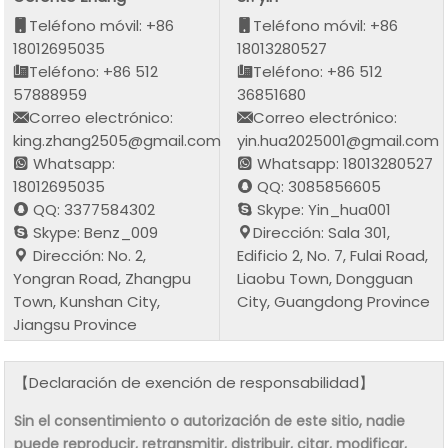
Teléfono móvil: +86
Teléfono móvil: +86
18012695035
18013280527
Teléfono: +86 512
Teléfono: +86 512
57888959
36851680
Correo electrónico:
Correo electrónico:
king.zhang2505@gmail.com
yin.hua2025001@gmail.com
Whatsapp:
Whatsapp: 18013280527
18012695035
QQ: 3085856605
QQ: 3377584302
Skype: Yin_hua001
Skype: Benz_009
Dirección: Sala 301,
Dirección: No. 2,
Edificio 2, No. 7, Fulai Road,
Yongran Road, Zhangpu
Liaobu Town, Dongguan
Town, Kunshan City,
City, Guangdong Province
Jiangsu Province
【Declaración de exención de responsabilidad】
Sin el consentimiento o autorización de este sitio, nadie
puede reproducir, retransmitir, distribuir, citar, modificar,