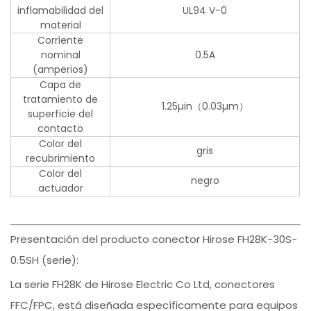
inflamabilidad del
UL94 V-0
material
Corriente
nominal
0.5A
(amperios)
Capa de
tratamiento de
1.25µin（0.03µm）
superficie del
contacto
Color del
gris
recubrimiento
Color del
negro
actuador
Presentación del producto conector Hirose FH28K-30S-
0.5SH (serie):
La serie FH28K de Hirose Electric Co Ltd, conectores
FFC/FPC, está diseñada específicamente para equipos