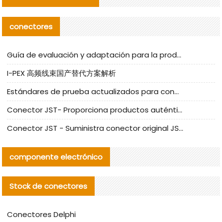
conectores
Guía de evaluación y adaptación para la producción en serie de componentes de cables nacionales para CNC Tech
I-PEX 高频线束国产替代方案解析
Estándares de prueba actualizados para conectores nacionales bajo la referencia de CLIFF
Conector JST- Proporciona productos auténticos y alternativos del conector JST NSHR-02V-S
Conector JST - Suministra conector original JST GHR-09V-S | productos alternativos
componente electrónico
Stock de conectores
Conectores Delphi