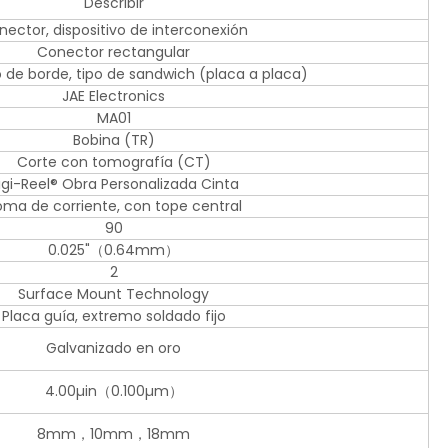
Describir
nector, dispositivo de interconexión
Conector rectangular
po de borde, tipo de sandwich (placa a placa)
JAE Electronics
MA01
Bobina (TR)
Corte con tomografía (CT)
igi-Reel® Obra Personalizada Cinta
ma de corriente, con tope central
90
0.025"（0.64mm）
2
Surface Mount Technology
Placa guía, extremo soldado fijo
Galvanizado en oro
4.00µin（0.100µm）
8mm，10mm，18mm