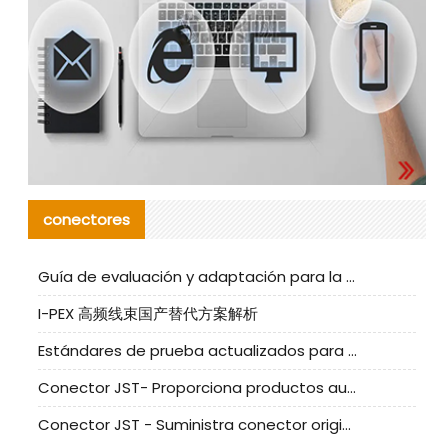
conectores
Guía de evaluación y adaptación para la producción en serie de componentes de cables nacionales para CNC Tech
I-PEX 高频线束国产替代方案解析
Estándares de prueba actualizados para conectores nacionales bajo la referencia de CLIFF
Conector JST- Proporciona productos auténticos y alternativos del conector JST NSHR-02V-S
Conector JST - Suministra conector original JST GHR-09V-S | productos alternativos