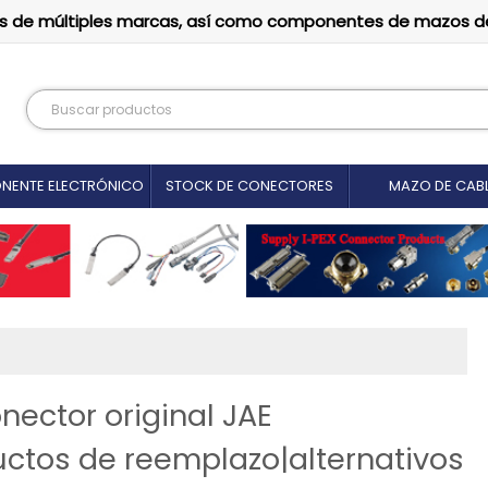
tutos de múltiples marcas, así como componentes de mazos d
NENTE ELECTRÓNICO
STOCK DE CONECTORES
MAZO DE CAB
nector original JAE
tos de reemplazo|alternativos