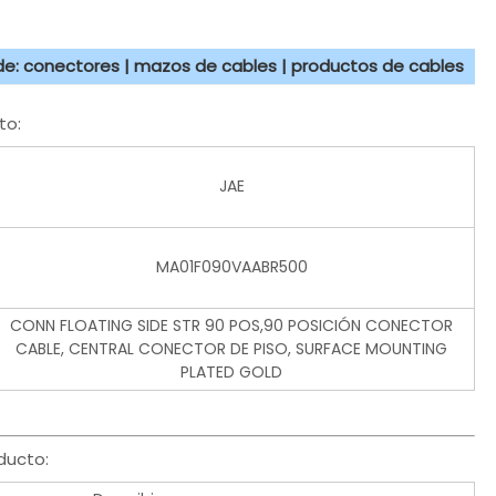
 de: conectores | mazos de cables | productos de cables
to:
JAE
MA01F090VAABR500
CONN FLOATING SIDE STR 90 POS,90 POSICIÓN CONECTOR
CABLE, CENTRAL CONECTOR DE PISO, SURFACE MOUNTING
PLATED GOLD
ducto: