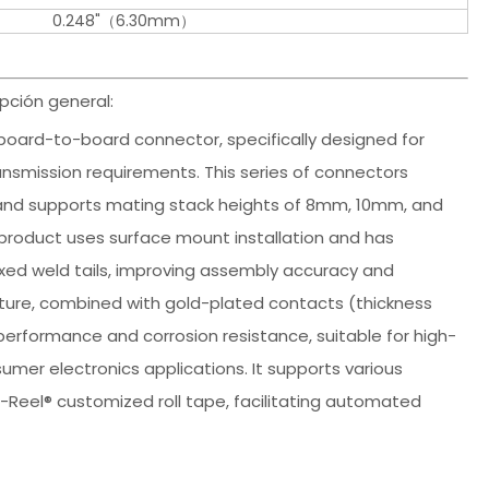
0.248"（6.30mm）
pción general:
r board-to-board connector, specifically designed for
ansmission requirements. This series of connectors
 and supports mating stack heights of 8mm, 10mm, and
he product uses surface mount installation and has
xed weld tails, improving assembly accuracy and
ucture, combined with gold-plated contacts (thickness
 performance and corrosion resistance, suitable for high-
mer electronics applications. It supports various
i-Reel® customized roll tape, facilitating automated