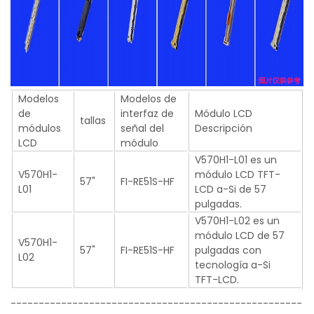
Modelos
Modelos de
de
interfaz de
Módulo LCD
tallas
módulos
señal del
Descripción
LCD
módulo
V570H1-L01 es un
V570H1-
módulo LCD TFT-
57"
FI-RE51S-HF
L01
LCD a-Si de 57
pulgadas.
V570H1-L02 es un
módulo LCD de 57
V570H1-
57"
FI-RE51S-HF
pulgadas con
L02
tecnología a-Si
TFT-LCD.
----------------------------------------------------