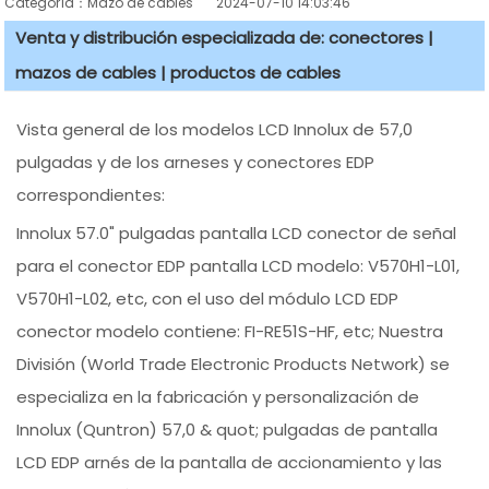
Categoría：Mazo de cables
2024-07-10 14:03:46
Venta y distribución especializada de: conectores |
mazos de cables | productos de cables
Vista general de los modelos LCD Innolux de 57,0
pulgadas y de los arneses y conectores EDP
correspondientes:
Innolux 57.0" pulgadas pantalla LCD conector de señal
para el conector EDP pantalla LCD modelo: V570H1-L01,
V570H1-L02, etc, con el uso del módulo LCD EDP
conector modelo contiene: FI-RE51S-HF, etc; Nuestra
División (World Trade Electronic Products Network) se
especializa en la fabricación y personalización de
Innolux (Quntron) 57,0 & quot; pulgadas de pantalla
LCD EDP arnés de la pantalla de accionamiento y las