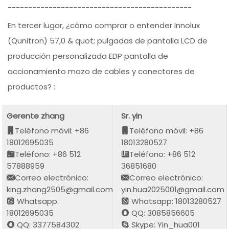
---------------------------------------------
En tercer lugar, ¿cómo comprar o entender Innolux
(Qunitron) 57,0 & quot; pulgadas de pantalla LCD de
producción personalizada EDP pantalla de
accionamiento mazo de cables y conectores de
productos? :
Gerente zhang
Sr. yin
Teléfono móvil: +86
Teléfono móvil: +86
18012695035
18013280527
Teléfono: +86 512
Teléfono: +86 512
57888959
36851680
Correo electrónico:
Correo electrónico:
king.zhang2505@gmail.com
yin.hua2025001@gmail.com
Whatsapp:
Whatsapp: 18013280527
18012695035
QQ: 3085856605
QQ: 3377584302
Skype: Yin_hua001