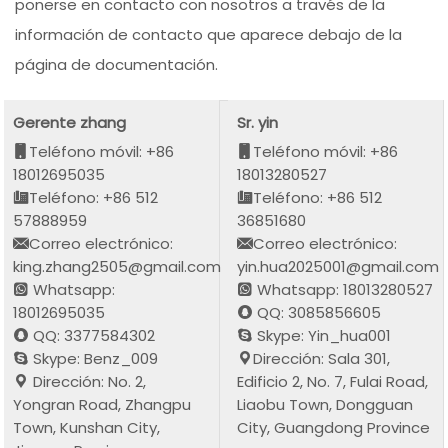
ponerse en contacto con nosotros a través de la
información de contacto que aparece debajo de la
página de documentación.
Gerente zhang
Sr. yin
Teléfono móvil: +86
Teléfono móvil: +86
18012695035
18013280527
Teléfono: +86 512
Teléfono: +86 512
57888959
36851680
Correo electrónico:
Correo electrónico:
king.zhang2505@gmail.com
yin.hua2025001@gmail.com
Whatsapp:
Whatsapp: 18013280527
18012695035
QQ: 3085856605
QQ: 3377584302
Skype: Yin_hua001
Skype: Benz_009
Dirección: Sala 301,
Dirección: No. 2,
Edificio 2, No. 7, Fulai Road,
Yongran Road, Zhangpu
Liaobu Town, Dongguan
Town, Kunshan City,
City, Guangdong Province