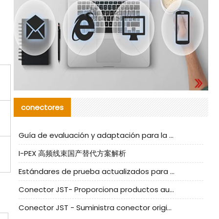
conectores
Guía de evaluación y adaptación para la producción en serie de componentes de cables nacionales para CNC Tech
I-PEX 高频线束国产替代方案解析
Estándares de prueba actualizados para conectores nacionales bajo la referencia de CLIFF
Conector JST- Proporciona productos auténticos y alternativos del conector JST NSHR-02V-S
Conector JST - Suministra conector original JST GHR-09V-S | productos alternativos