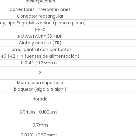
descripciones
Conectores, interconexiones
Conector rectangular
ray, tipo Edge, Mezzanine (placa a placa)
I-PEX
NOVASTACK® 35-HDP
Cinta y carrete (TR)
Toma, central con contactos
46 (42 + 4 fuentes de alimentación)
0.014"（0.35mm）
2
Montaje en superficie
bloquear (algo o a algn.)
dorado
3.94µin（0.100µm）
0.7mm
0.023"（0.59mm）