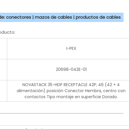
 de: conectores | mazos de cables | productos de cables
oducto:
I-PEX
20698-042E-01
NOVASTACK 35-HDP RECEPTACLE 42P; 46 (42 + 4
alimentación) posición Conector Hembra, centro con
contactos Tipo montaje en superficie Dorado.