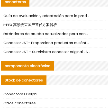
conectores
Guía de evaluación y adaptación para la producción en serie de componentes de cables nacionales para CNC Tech
I-PEX 高频线束国产替代方案解析
Estándares de prueba actualizados para conectores nacionales bajo la referencia de CLIFF
Conector JST- Proporciona productos auténticos y alternativos del conector JST NSHR-02V-S
Conector JST - Suministra conector original JST GHR-09V-S | productos alternativos
componente electrónico
Stock de conectores
Conectores Delphi
Otros conectores