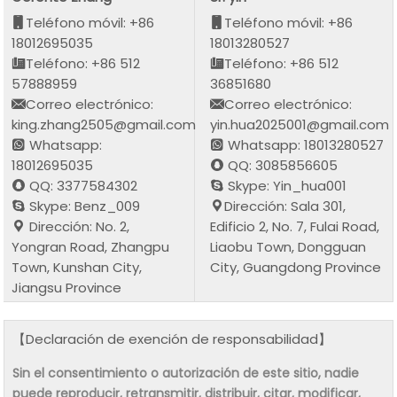
Teléfono móvil: +86
Teléfono móvil: +86
18012695035
18013280527
Teléfono: +86 512
Teléfono: +86 512
57888959
36851680
Correo electrónico:
Correo electrónico:
king.zhang2505@gmail.com
yin.hua2025001@gmail.com
Whatsapp:
Whatsapp: 18013280527
18012695035
QQ: 3085856605
QQ: 3377584302
Skype: Yin_hua001
Skype: Benz_009
Dirección: Sala 301,
Dirección: No. 2,
Edificio 2, No. 7, Fulai Road,
Yongran Road, Zhangpu
Liaobu Town, Dongguan
Town, Kunshan City,
City, Guangdong Province
Jiangsu Province
【Declaración de exención de responsabilidad】
Sin el consentimiento o autorización de este sitio, nadie
puede reproducir, retransmitir, distribuir, citar, modificar,