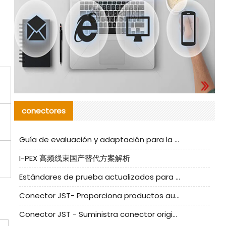
conectores
Guía de evaluación y adaptación para la producción en serie de componentes de cables nacionales para CNC Tech
I-PEX 高频线束国产替代方案解析
Estándares de prueba actualizados para conectores nacionales bajo la referencia de CLIFF
Conector JST- Proporciona productos auténticos y alternativos del conector JST NSHR-02V-S
Conector JST - Suministra conector original JST GHR-09V-S | productos alternativos