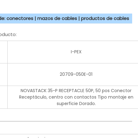
 de: conectores | mazos de cables | productos de cables
oducto:
I-PEX
20709-050E-01
NOVASTACK 35-P RECEPTACLE 50P, 50 pos Conector
Receptáculo, centro con contactos Tipo montaje en
superficie Dorado.