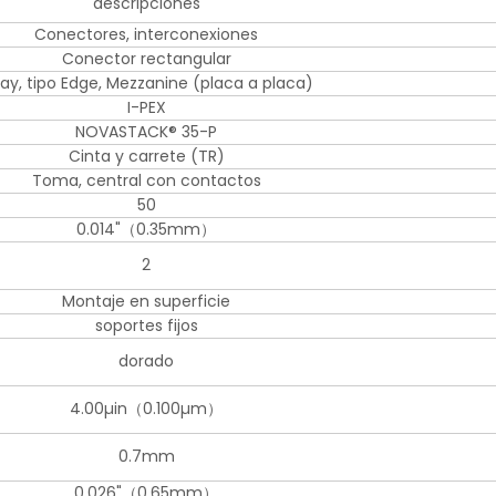
descripciones
Conectores, interconexiones
Conector rectangular
ray, tipo Edge, Mezzanine (placa a placa)
I-PEX
NOVASTACK® 35-P
Cinta y carrete (TR)
Toma, central con contactos
50
0.014"（0.35mm）
2
Montaje en superficie
soportes fijos
dorado
4.00µin（0.100µm）
0.7mm
0.026"（0.65mm）