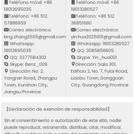
Teléfono móvil: +86
Teléfono móvil: +86
18012695035
18013280527
Teléfono: +86 512
Teléfono: +86 512
57888959
36851680
Correo electrónico:
Correo electrónico:
king.zhang2505@gmail.com
yin.hua2025001@gmail.com
Whatsapp:
Whatsapp: 18013280527
18012695035
QQ: 3085856605
QQ: 3377584302
Skype: Yin_hua001
Skype: Benz_009
Dirección: Sala 301,
Dirección: No. 2,
Edificio 2, No. 7, Fulai Road,
Yongran Road, Zhangpu
Liaobu Town, Dongguan
Town, Kunshan City,
City, Guangdong Province
Jiangsu Province
【Declaración de exención de responsabilidad】
Sin el consentimiento o autorización de este sitio, nadie
puede reproducir, retransmitir, distribuir, citar, modificar,