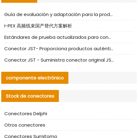
Guía de evaluación y adaptación para la producción en serie de componentes de cables nacionales para CNC Tech
I-PEX 高频线束国产替代方案解析
Estándares de prueba actualizados para conectores nacionales bajo la referencia de CLIFF
Conector JST- Proporciona productos auténticos y alternativos del conector JST NSHR-02V-S
Conector JST - Suministra conector original JST GHR-09V-S | productos alternativos
componente electrónico
Stock de conectores
Conectores Delphi
Otros conectores
Conectores Sumitomo