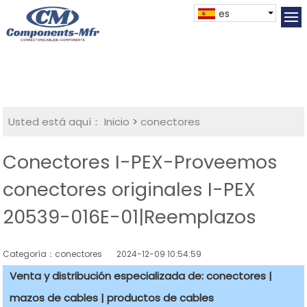
es
Usted está aquí：
Inicio
>
conectores
Conectores I-PEX-Proveemos
conectores originales I-PEX
20539-016E-01|Reemplazos
Categoría：conectores
2024-12-09 10:54:59
Venta y distribución especializada de: conectores |
mazos de cables | productos de cables