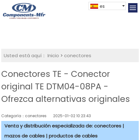
es
Usted está aquí：
Inicio
>
conectores
Conectores TE - Conector
original TE DTM04-08PA -
Ofrezca alternativas originales
Categoría：conectores
2025-01-02 10:23:43
Venta y distribución especializada de: conectores |
mazos de cables | productos de cables