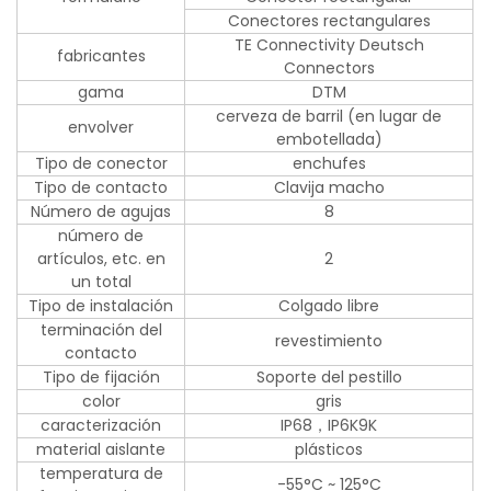
Conectores rectangulares
TE Connectivity Deutsch
fabricantes
Connectors
gama
DTM
cerveza de barril (en lugar de
envolver
embotellada)
Tipo de conector
enchufes
Tipo de contacto
Clavija macho
Número de agujas
8
número de
artículos, etc. en
2
un total
Tipo de instalación
Colgado libre
terminación del
revestimiento
contacto
Tipo de fijación
Soporte del pestillo
color
gris
caracterización
IP68，IP6K9K
material aislante
plásticos
temperatura de
-55°C ~ 125°C