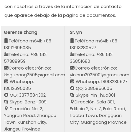
con nosotros a través de la información de contacto
que aparece debajo de la página de documentos.
Gerente zhang
Sr. yin
Teléfono móvil: +86
Teléfono móvil: +86
18012695035
18013280527
Teléfono: +86 512
Teléfono: +86 512
57888959
36851680
Correo electrónico:
Correo electrónico:
king.zhang2505@gmail.com
yin.hua2025001@gmail.com
Whatsapp:
Whatsapp: 18013280527
18012695035
QQ: 3085856605
QQ: 3377584302
Skype: Yin_hua001
Skype: Benz_009
Dirección: Sala 301,
Dirección: No. 2,
Edificio 2, No. 7, Fulai Road,
Yongran Road, Zhangpu
Liaobu Town, Dongguan
Town, Kunshan City,
City, Guangdong Province
Jiangsu Province