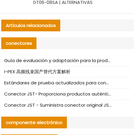
DT06-08SA | ALTERNATIVAS
Artículos relacionados
conectores
Guía de evaluación y adaptación para la producción en serie de componentes de cables nacionales para CNC Tech
I-PEX 高频线束国产替代方案解析
Estándares de prueba actualizados para conectores nacionales bajo la referencia de CLIFF
Conector JST- Proporciona productos auténticos y alternativos del conector JST NSHR-02V-S
Conector JST - Suministra conector original JST GHR-09V-S | productos alternativos
componente electrónico