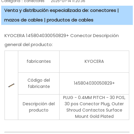
Categoría：conectores
2025-01-14 11:20:36
Venta y distribución especializada de: conectores |
mazos de cables | productos de cables
KYOCERA 145804030050829+ Conector Descripción
general del producto:
fabricantes
KYOCERA
Código del
145804030050829+
fabricante
PLUG - 0.4MM PITCH - 30 POS,
Descripción del
30 pos Conector Plug, Outer
producto
Shroud Contactos Surface
Mount Gold Plated