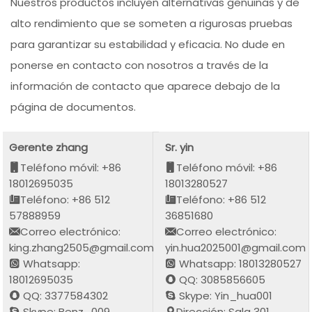
Nuestros productos incluyen alternativas genuinas y de
alto rendimiento que se someten a rigurosas pruebas
para garantizar su estabilidad y eficacia. No dude en
ponerse en contacto con nosotros a través de la
información de contacto que aparece debajo de la
página de documentos.
Gerente zhang
Sr. yin
Teléfono móvil: +86
Teléfono móvil: +86
18012695035
18013280527
Teléfono: +86 512
Teléfono: +86 512
57888959
36851680
Correo electrónico:
Correo electrónico:
king.zhang2505@gmail.com
yin.hua2025001@gmail.com
Whatsapp:
Whatsapp: 18013280527
18012695035
QQ: 3085856605
QQ: 3377584302
Skype: Yin_hua001
Skype: Benz_009
Dirección: Sala 301,