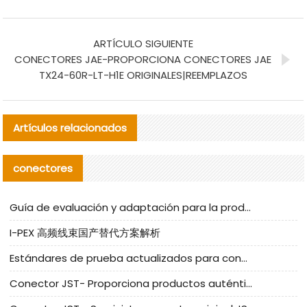
ARTÍCULO SIGUIENTE
CONECTORES JAE-PROPORCIONA CONECTORES JAE
TX24-60R-LT-H1E ORIGINALES|REEMPLAZOS
Artículos relacionados
conectores
Guía de evaluación y adaptación para la producción en serie de componentes de cables nacionales para CNC Tech
I-PEX 高频线束国产替代方案解析
Estándares de prueba actualizados para conectores nacionales bajo la referencia de CLIFF
Conector JST- Proporciona productos auténticos y alternativos del conector JST NSHR-02V-S