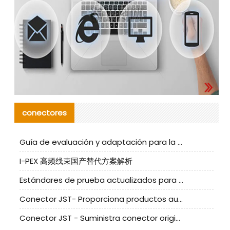
conectores
Guía de evaluación y adaptación para la producción en serie de componentes de cables nacionales para CNC Tech
I-PEX 高频线束国产替代方案解析
Estándares de prueba actualizados para conectores nacionales bajo la referencia de CLIFF
Conector JST- Proporciona productos auténticos y alternativos del conector JST NSHR-02V-S
Conector JST - Suministra conector original JST GHR-09V-S | productos alternativos