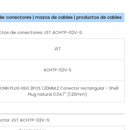
 de: conectores | mazos de cables | productos de cables
ductos de conectores JST ACHTP-02V-S:
JST
ACHTP-02V-S
ONN PLUG HSG 2POS 1.20MM,2 Conector rectangular - Shell
Plug natural 0.047" (1.20mm)
ector JST ACHTP-02V-S: