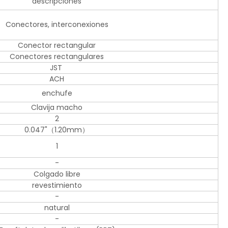
descripciones
Conectores, interconexiones
Conector rectangular
Conectores rectangulares
JST
ACH
enchufe
Clavija macho
2
0.047"（1.20mm）
1
-
Colgado libre
revestimiento
-
natural
-