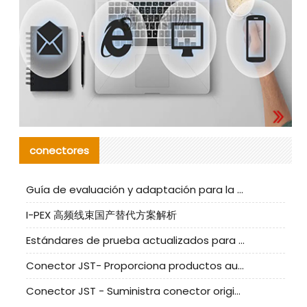
conectores
Guía de evaluación y adaptación para la producción en serie de componentes de cables nacionales para CNC Tech
I-PEX 高频线束国产替代方案解析
Estándares de prueba actualizados para conectores nacionales bajo la referencia de CLIFF
Conector JST- Proporciona productos auténticos y alternativos del conector JST NSHR-02V-S
Conector JST - Suministra conector original JST GHR-09V-S | productos alternativos