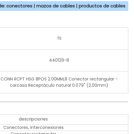
 de: conectores | mazos de cables | productos de cables
TE
440129-8
CONN RCPT HSG 8POS 2.00MM,8 Conector rectangular -
carcasa Receptáculo natural 0.079" (2.00mm)
descripciones
Conectores, interconexiones