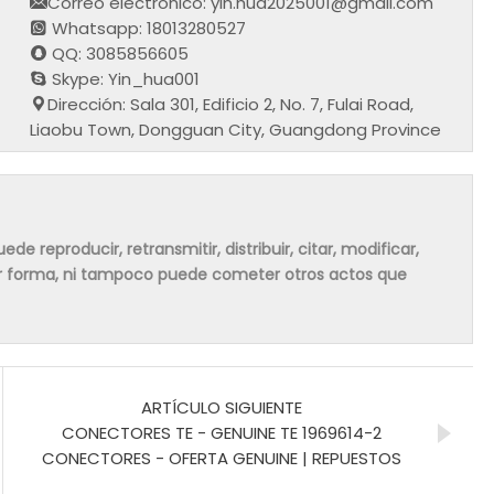
Correo electrónico: yin.hua2025001@gmail.com
Whatsapp: 18013280527
QQ: 3085856605
Skype: Yin_hua001
Dirección: Sala 301, Edificio 2, No. 7, Fulai Road,
Liaobu Town, Dongguan City, Guangdong Province
de reproducir, retransmitir, distribuir, citar, modificar,
ier forma, ni tampoco puede cometer otros actos que
ARTÍCULO SIGUIENTE
CONECTORES TE - GENUINE TE 1969614-2
CONECTORES - OFERTA GENUINE | REPUESTOS