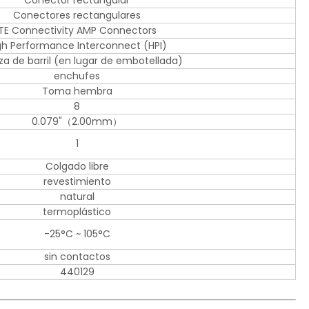
Conector rectangular
Conectores rectangulares
TE Connectivity AMP Connectors
gh Performance Interconnect (HPI)
za de barril (en lugar de embotellada)
enchufes
Toma hembra
8
0.079"（2.00mm）
1
Colgado libre
revestimiento
natural
termoplástico
-25°C ~ 105°C
sin contactos
440129