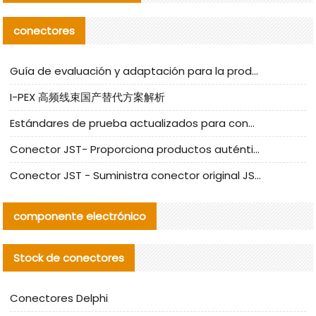
conectores
Guía de evaluación y adaptación para la producción en serie de componentes de cables nacionales para CNC Tech
I-PEX 高频线束国产替代方案解析
Estándares de prueba actualizados para conectores nacionales bajo la referencia de CLIFF
Conector JST- Proporciona productos auténticos y alternativos del conector JST NSHR-02V-S
Conector JST - Suministra conector original JST GHR-09V-S | productos alternativos
componente electrónico
Stock de conectores
Conectores Delphi