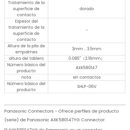
Tratamiento de la
superficie de
dorado
contacto
Espesor del
tratamiento de la
-
superficie de
contacto
Altura de la pila de
3mm，3.5mm
empalmes
altura del tablero
0.085"（2.16mm）
Número básico del
AXK580147
producto
nota
sin contactos
Número básico del
SHLP-06V
producto
Panasonic Connectors - Ofrece perfiles de producto
(serie) de Panasonic AXK580147YG Connector:
El AXK580147YG de Panasonic es un conector