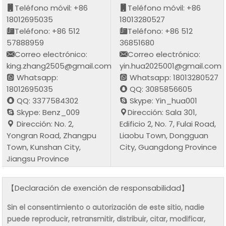
Teléfono móvil: +86
Teléfono móvil: +86
18012695035
18013280527
Teléfono: +86 512
Teléfono: +86 512
57888959
36851680
Correo electrónico:
Correo electrónico:
king.zhang2505@gmail.com
yin.hua2025001@gmail.com
Whatsapp:
Whatsapp: 18013280527
18012695035
QQ: 3085856605
QQ: 3377584302
Skype: Yin_hua001
Skype: Benz_009
Dirección: Sala 301,
Dirección: No. 2,
Edificio 2, No. 7, Fulai Road,
Yongran Road, Zhangpu
Liaobu Town, Dongguan
Town, Kunshan City,
City, Guangdong Province
Jiangsu Province
【Declaración de exención de responsabilidad】
Sin el consentimiento o autorización de este sitio, nadie
puede reproducir, retransmitir, distribuir, citar, modificar,