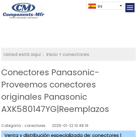
es
Usted está aquí：
Inicio
>
conectores
Conectores Panasonic-
Proveemos conectores
originales Panasonic
AXK580147YG|Reemplazos
Categoría：conectores
2025-01-22 10:48:19
Venta y distribución especializada de: conectores |