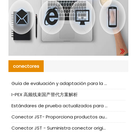
conectores
Guía de evaluación y adaptación para la producción en serie de componentes de cables nacionales para CNC Tech
I-PEX 高频线束国产替代方案解析
Estándares de prueba actualizados para conectores nacionales bajo la referencia de CLIFF
Conector JST- Proporciona productos auténticos y alternativos del conector JST NSHR-02V-S
Conector JST - Suministra conector original JST GHR-09V-S | productos alternativos