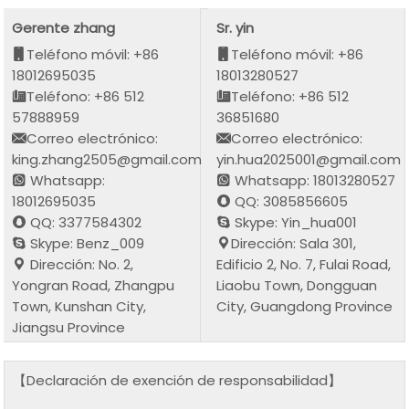
Gerente zhang
Sr. yin
Teléfono móvil: +86
Teléfono móvil: +86
18012695035
18013280527
Teléfono: +86 512
Teléfono: +86 512
57888959
36851680
Correo electrónico:
Correo electrónico:
king.zhang2505@gmail.com
yin.hua2025001@gmail.com
Whatsapp:
Whatsapp: 18013280527
18012695035
QQ: 3085856605
QQ: 3377584302
Skype: Yin_hua001
Skype: Benz_009
Dirección: Sala 301,
Dirección: No. 2,
Edificio 2, No. 7, Fulai Road,
Yongran Road, Zhangpu
Liaobu Town, Dongguan
Town, Kunshan City,
City, Guangdong Province
Jiangsu Province
【Declaración de exención de responsabilidad】