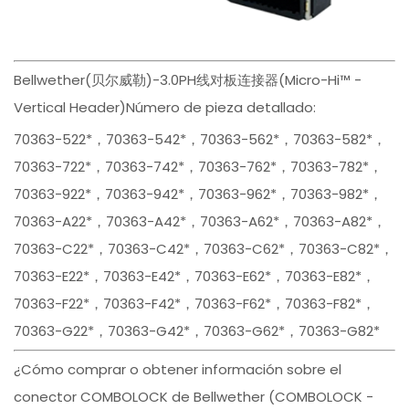
Bellwether(贝尔威勒)-3.0PH线对板连接器(Micro-Hi™ -
Vertical Header)Número de pieza detallado:
70363-522*，70363-542*，70363-562*，70363-582*，
70363-722*，70363-742*，70363-762*，70363-782*，
70363-922*，70363-942*，70363-962*，70363-982*，
70363-A22*，70363-A42*，70363-A62*，70363-A82*，
70363-C22*，70363-C42*，70363-C62*，70363-C82*，
70363-E22*，70363-E42*，70363-E62*，70363-E82*，
70363-F22*，70363-F42*，70363-F62*，70363-F82*，
70363-G22*，70363-G42*，70363-G62*，70363-G82*
¿Cómo comprar o obtener información sobre el
conector COMBOLOCK de Bellwether (COMBOLOCK -