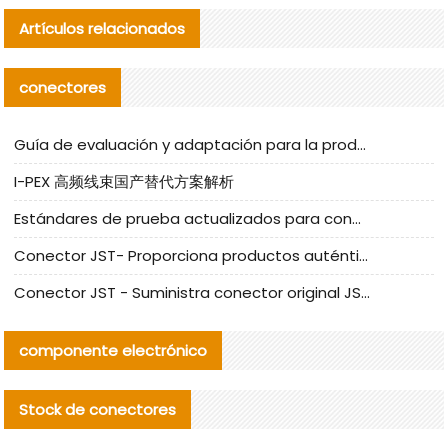
Artículos relacionados
conectores
Guía de evaluación y adaptación para la producción en serie de componentes de cables nacionales para CNC Tech
I-PEX 高频线束国产替代方案解析
Estándares de prueba actualizados para conectores nacionales bajo la referencia de CLIFF
Conector JST- Proporciona productos auténticos y alternativos del conector JST NSHR-02V-S
Conector JST - Suministra conector original JST GHR-09V-S | productos alternativos
componente electrónico
Stock de conectores