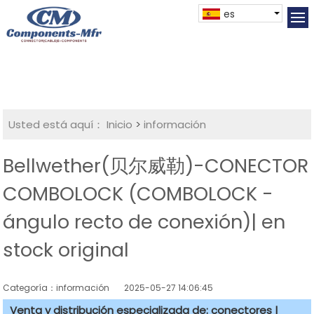
es
Usted está aquí：
Inicio
>
información
Bellwether(贝尔威勒)-CONECTOR
COMBOLOCK (COMBOLOCK -
ángulo recto de conexión)| en
stock original
Categoría：información
2025-05-27 14:06:45
Venta y distribución especializada de: conectores |