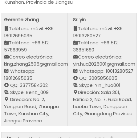
Kunshan, Provincia de Jiangsu
Gerente zhang
Sr. yin
Teléfono móvil: +86
Teléfono móvil: +86
18012695035
18013280527
Teléfono: +86 512
Teléfono: +86 512
57888959
36851680
Correo electrónico:
Correo electrónico:
king.zhang2505@gmail.com
yin.hua2025001@gmail.com
Whatsapp:
Whatsapp: 18013280527
18012695035
QQ: 3085856605
QQ: 3377584302
Skype: Yin_hua001
Skype: Benz_009
Dirección: Sala 301,
Dirección: No. 2,
Edificio 2, No. 7, Fulai Road,
Yongran Road, Zhangpu
Liaobu Town, Dongguan
Town, Kunshan City,
City, Guangdong Province
Jiangsu Province