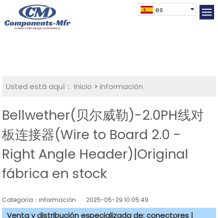
es
Usted está aquí：
Inicio
>
información
Bellwether(贝尔威勒)-2.0PH线对
板连接器(Wire to Board 2.0 -
Right Angle Header)|Original
fábrica en stock
Categoría：información
2025-05-29 10:05:49
Venta y distribución especializada de: conectores |