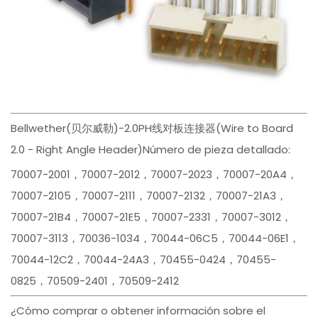
Bellwether(贝尔威勒)-2.0PH线对板连接器(Wire to Board
2.0 - Right Angle Header)Número de pieza detallado:
70007-2001，70007-2012，70007-2023，70007-20A4，
70007-2105，70007-2111，70007-2132，70007-21A3，
70007-21B4，70007-21E5，70007-2331，70007-3012，
70007-3113，70036-1034，70044-06C5，70044-06E1，
70044-12C2，70044-24A3，70455-0424，70455-
0825，70509-2401，70509-2412
¿Cómo comprar o obtener información sobre el