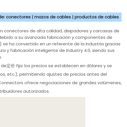
 de: conectores | mazos de cables | productos de cables
en conectores de alta calidad, disipadores y carcasas de
o debido a su avanzada fabricación y componentes de
) se ha convertido en un referente de la industria gracias
a y fabricación inteligente de Industry 4.0, siendo sus
.
 de定价 fija: los precios se establecen en dólares y se
s, etc.), permitiendo ajustes de precios antes del
 Connectors ofrece negociaciones de grandes volúmenes,
ribuidores autorizados.