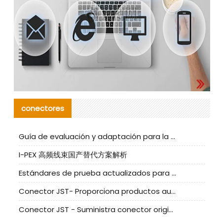
conectores
Guía de evaluación y adaptación para la producción en serie de componentes de cables nacionales para CNC Tech
I-PEX 高频线束国产替代方案解析
Estándares de prueba actualizados para conectores nacionales bajo la referencia de CLIFF
Conector JST- Proporciona productos auténticos y alternativos del conector JST NSHR-02V-S
Conector JST - Suministra conector original JST GHR-09V-S | productos alternativos