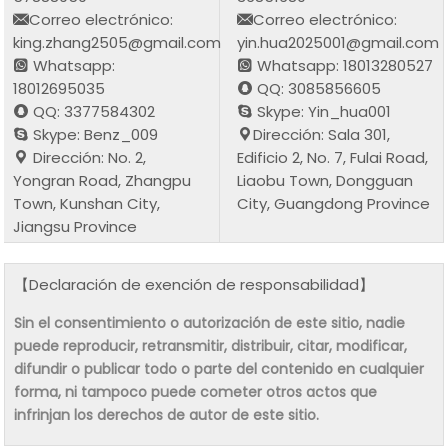
Correo electrónico:
Correo electrónico:
king.zhang2505@gmail.com
yin.hua2025001@gmail.com
Whatsapp:
Whatsapp: 18013280527
18012695035
QQ: 3085856605
QQ: 3377584302
Skype: Yin_hua001
Skype: Benz_009
Dirección: Sala 301,
Dirección: No. 2,
Edificio 2, No. 7, Fulai Road,
Yongran Road, Zhangpu
Liaobu Town, Dongguan
Town, Kunshan City,
City, Guangdong Province
Jiangsu Province
【Declaración de exención de responsabilidad】
Sin el consentimiento o autorización de este sitio, nadie
puede reproducir, retransmitir, distribuir, citar, modificar,
difundir o publicar todo o parte del contenido en cualquier
forma, ni tampoco puede cometer otros actos que
infrinjan los derechos de autor de este sitio.