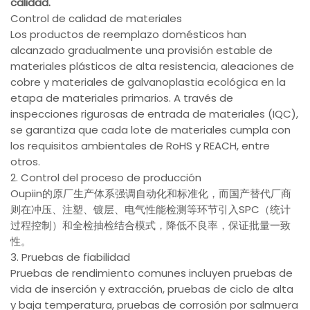
calidad.
Control de calidad de materiales
Los productos de reemplazo domésticos han
alcanzado gradualmente una provisión estable de
materiales plásticos de alta resistencia, aleaciones de
cobre y materiales de galvanoplastia ecológica en la
etapa de materiales primarios. A través de
inspecciones rigurosas de entrada de materiales (IQC),
se garantiza que cada lote de materiales cumpla con
los requisitos ambientales de RoHS y REACH, entre
otros.
2. Control del proceso de producción
Oupiin的原厂生产体系强调自动化和标准化，而国产替代厂商
则在冲压、注塑、镀层、电气性能检测等环节引入SPC（统计
过程控制）和全检抽检结合模式，降低不良率，保证批量一致
性。
3. Pruebas de fiabilidad
Pruebas de rendimiento comunes incluyen pruebas de
vida de inserción y extracción, pruebas de ciclo de alta
y baja temperatura, pruebas de corrosión por salmuera