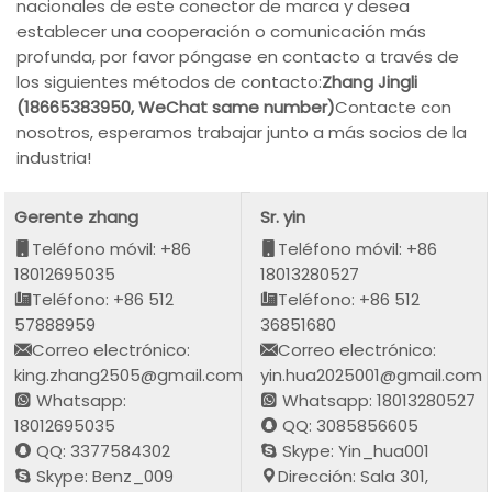
nacionales de este conector de marca y desea
establecer una cooperación o comunicación más
profunda, por favor póngase en contacto a través de
los siguientes métodos de contacto:
Zhang Jingli
(18665383950, WeChat same number)
Contacte con
nosotros, esperamos trabajar junto a más socios de la
industria!
Gerente zhang
Sr. yin
Teléfono móvil: +86
Teléfono móvil: +86
18012695035
18013280527
Teléfono: +86 512
Teléfono: +86 512
57888959
36851680
Correo electrónico:
Correo electrónico:
king.zhang2505@gmail.com
yin.hua2025001@gmail.com
Whatsapp:
Whatsapp: 18013280527
18012695035
QQ: 3085856605
QQ: 3377584302
Skype: Yin_hua001
Skype: Benz_009
Dirección: Sala 301,