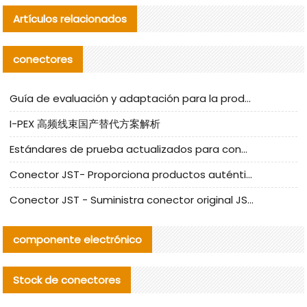
Artículos relacionados
conectores
Guía de evaluación y adaptación para la producción en serie de componentes de cables nacionales para CNC Tech
I-PEX 高频线束国产替代方案解析
Estándares de prueba actualizados para conectores nacionales bajo la referencia de CLIFF
Conector JST- Proporciona productos auténticos y alternativos del conector JST NSHR-02V-S
Conector JST - Suministra conector original JST GHR-09V-S | productos alternativos
componente electrónico
Stock de conectores