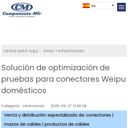
es
Usted está aquí：
Inicio
>
información
Solución de optimización de
pruebas para conectores Weipu
domésticos
Categoría：información
2025-09-27 21:58:08
Venta y distribución especializada de: conectores |
mazos de cables | productos de cables