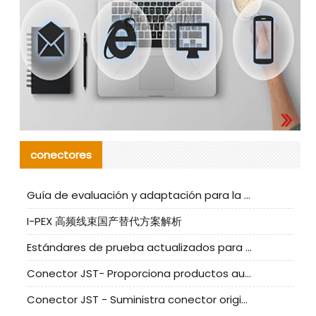
conectores
Guía de evaluación y adaptación para la producción en serie de componentes de cables nacionales para CNC Tech
I-PEX 高频线束国产替代方案解析
Estándares de prueba actualizados para conectores nacionales bajo la referencia de CLIFF
Conector JST- Proporciona productos auténticos y alternativos del conector JST NSHR-02V-S
Conector JST - Suministra conector original JST GHR-09V-S | productos alternativos