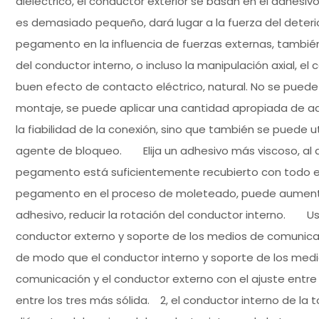
dieléctrico, el conductor exterior se basan en el adhesi
es demasiado pequeño, dará lugar a la fuerza del deterior
pegamento en la influencia de fuerzas externas, también p
del conductor interno, o incluso la manipulación axial, e
buen efecto de contacto eléctrico, natural. No se pue
montaje, se puede aplicar una cantidad apropiada de a
la fiabilidad de la conexión, sino que también se puede ut
agente de bloqueo. Elija un adhesivo más viscoso, al 
pegamento está suficientemente recubierto con todo el 
pegamento en el proceso de moleteado, puede aumentar 
adhesivo, reducir la rotación del conductor interno. U
conductor externo y soporte de los medios de comunicaci
de modo que el conductor interno y soporte de los med
comunicación y el conductor externo con el ajuste entre 
entre los tres más sólida. 2, el conductor interno de la