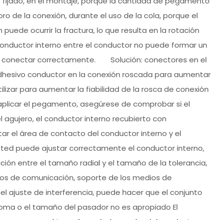
vo fijado, en el montaje, porque la cantidad de pegamento
o de la conexión, durante el uso de la cola, porque el
uede ocurrir la fractura, lo que resulta en la rotación
l conductor interno entre el conductor no puede formar un
de conectar correctamente. Solución: conectores en el
dhesivo conductor en la conexión roscada para aumentar
ilizar para aumentar la fiabilidad de la rosca de conexión
aplicar el pegamento, asegúrese de comprobar si el
agujero, el conductor interno recubierto con
el área de contacto del conductor interno y el
sted puede ajustar correctamente el conductor interno,
ón entre el tamaño radial y el tamaño de la tolerancia,
ios de comunicación, soporte de los medios de
el ajuste de interferencia, puede hacer que el conjunto
 toma o el tamaño del pasador no es apropiado El