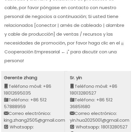
cable, por favor póngase en contacto con nuestro
personal de negocios a continuación; Si usted tiene
relacionados [conector | arnés de cableado | alambre
y cable de producción] de ventas / recursos y las
necesidades de promoción, por favor haga clic en el ¡¡
Cooperación Empresarial ← ¡" para discutir con una
persona!
Gerente zhang
Sr. yin
Teléfono móvil: +86
Teléfono móvil: +86
18012695035
18013280527
Teléfono: +86 512
Teléfono: +86 512
57888959
36851680
Correo electrónico:
Correo electrónico:
king.zhang2505@gmail.com
yin.hua2025001@gmail.com
Whatsapp:
Whatsapp: 18013280527