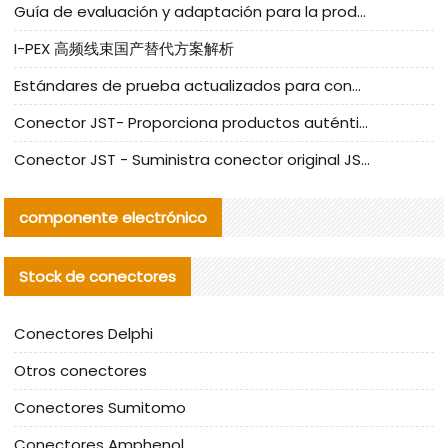
Guía de evaluación y adaptación para la producción en serie de componentes de cables nacionales para CNC Tech
I-PEX 高频线束国产替代方案解析
Estándares de prueba actualizados para conectores nacionales bajo la referencia de CLIFF
Conector JST- Proporciona productos auténticos y alternativos del conector JST NSHR-02V-S
Conector JST - Suministra conector original JST GHR-09V-S | productos alternativos
componente electrónico
Stock de conectores
Conectores Delphi
Otros conectores
Conectores Sumitomo
Conectores Amphenol