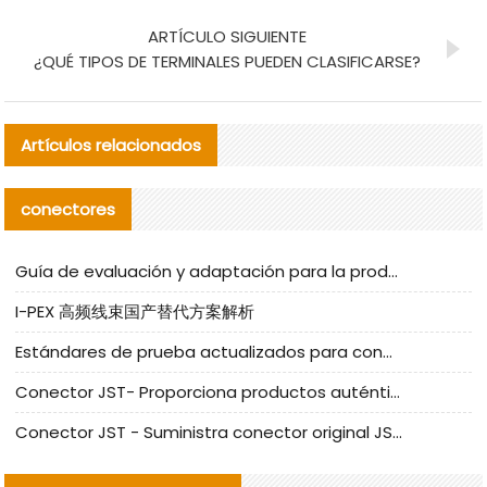
ARTÍCULO SIGUIENTE
¿QUÉ TIPOS DE TERMINALES PUEDEN CLASIFICARSE?
Artículos relacionados
conectores
Guía de evaluación y adaptación para la producción en serie de componentes de cables nacionales para CNC Tech
I-PEX 高频线束国产替代方案解析
Estándares de prueba actualizados para conectores nacionales bajo la referencia de CLIFF
Conector JST- Proporciona productos auténticos y alternativos del conector JST NSHR-02V-S
Conector JST - Suministra conector original JST GHR-09V-S | productos alternativos