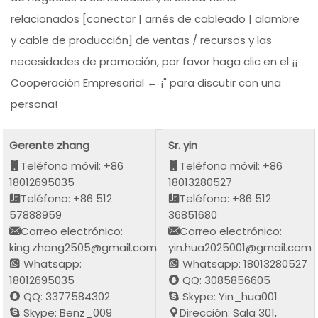
relacionados [conector | arnés de cableado | alambre
y cable de producción] de ventas / recursos y las
necesidades de promoción, por favor haga clic en el ¡¡
Cooperación Empresarial ← ¡" para discutir con una
persona!
Gerente zhang
Sr. yin
Teléfono móvil: +86
Teléfono móvil: +86
18012695035
18013280527
Teléfono: +86 512
Teléfono: +86 512
57888959
36851680
Correo electrónico:
Correo electrónico:
king.zhang2505@gmail.com
yin.hua2025001@gmail.com
Whatsapp:
Whatsapp: 18013280527
18012695035
QQ: 3085856605
QQ: 3377584302
Skype: Yin_hua001
Skype: Benz_009
Dirección: Sala 301,