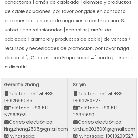
conectores | arnés de cableado | alambre y productos
de cable soluciones, por favor póngase en contacto
con nuestro personal de negocios a continuación; Si
usted tiene relacionados [conector | arnés de
cableado | alambre y productos de cable] de ventas /
recursos y necesidades de promoción, por favor haga
clic en el "¡¡ Cooperación Empresarial ←" con la persona
a discutir!
Gerente zhang
Sr. yin
Teléfono móvil: +86
Teléfono móvil: +86
18012695035
18013280527
Teléfono: +86 512
Teléfono: +86 512
57888959
36851680
Correo electrónico:
Correo electrónico:
king.zhang2505@gmail.com
yin.hua2025001@gmail.com
Whatsapp:
Whatsapp: 18013280527