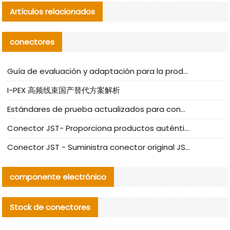
Artículos relacionados
conectores
Guía de evaluación y adaptación para la producción en serie de componentes de cables nacionales para CNC Tech
I-PEX 高频线束国产替代方案解析
Estándares de prueba actualizados para conectores nacionales bajo la referencia de CLIFF
Conector JST- Proporciona productos auténticos y alternativos del conector JST NSHR-02V-S
Conector JST - Suministra conector original JST GHR-09V-S | productos alternativos
componente electrónico
Stock de conectores