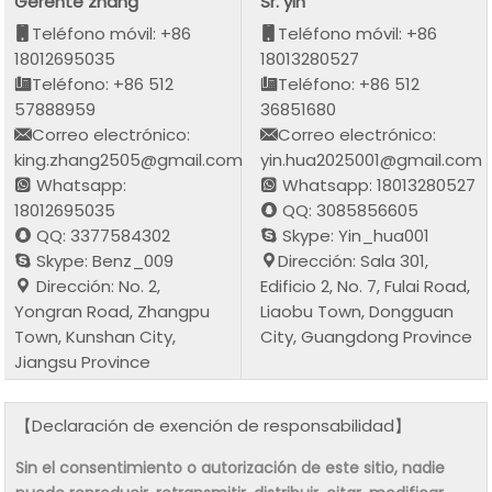
Gerente zhang
Sr. yin
Teléfono móvil: +86
Teléfono móvil: +86
18012695035
18013280527
Teléfono: +86 512
Teléfono: +86 512
57888959
36851680
Correo electrónico:
Correo electrónico:
king.zhang2505@gmail.com
yin.hua2025001@gmail.com
Whatsapp:
Whatsapp: 18013280527
18012695035
QQ: 3085856605
QQ: 3377584302
Skype: Yin_hua001
Skype: Benz_009
Dirección: Sala 301,
Dirección: No. 2,
Edificio 2, No. 7, Fulai Road,
Yongran Road, Zhangpu
Liaobu Town, Dongguan
Town, Kunshan City,
City, Guangdong Province
Jiangsu Province
【Declaración de exención de responsabilidad】
Sin el consentimiento o autorización de este sitio, nadie