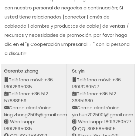
con nuestro personal de negocios a continuación; Si
usted tiene relacionados [conector | arnés de
cableado | alambre y productos de cable] de ventas /
recursos y necesidades de promoción, por favor haga
clic en el "¡¡ Cooperación Empresarial ←" con la persona
a discutir!
Gerente zhang
Sr. yin
Teléfono móvil: +86
Teléfono móvil: +86
18012695035
18013280527
Teléfono: +86 512
Teléfono: +86 512
57888959
36851680
Correo electrónico:
Correo electrónico:
king.zhang2505@gmail.com
yin.hua2025001@gmail.com
Whatsapp:
Whatsapp: 18013280527
18012695035
QQ: 3085856605
QQ: 3377584302
Skype: Yin_hua001