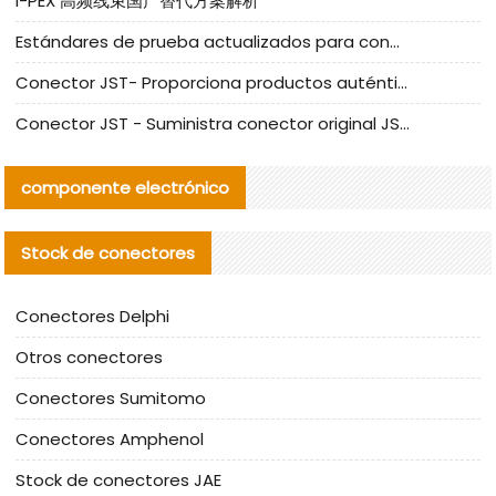
I-PEX 高频线束国产替代方案解析
Estándares de prueba actualizados para conectores nacionales bajo la referencia de CLIFF
Conector JST- Proporciona productos auténticos y alternativos del conector JST NSHR-02V-S
Conector JST - Suministra conector original JST GHR-09V-S | productos alternativos
componente electrónico
Stock de conectores
Conectores Delphi
Otros conectores
Conectores Sumitomo
Conectores Amphenol
Stock de conectores JAE