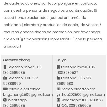
de cable soluciones, por favor póngase en contacto
con nuestro personal de negocios a continuación; Si
usted tiene relacionados [conector | arnés de
cableado | alambre y productos de cable] de ventas /
recursos y necesidades de promoción, por favor haga
clic en el "¡¡ Cooperación Empresarial ←" con la persona
a discutir!
Gerente zhang
Sr. yin
Teléfono móvil: +86
Teléfono móvil: +86
18012695035
18013280527
Teléfono: +86 512
Teléfono: +86 512
57888959
36851680
Correo electrónico:
Correo electrónico:
king.zhang2505@gmail.com
yin.hua2025001@gmail.com
Whatsapp:
Whatsapp: 18013280527
18012695035
QQ: 3085856605