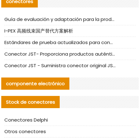
conectores
Guía de evaluación y adaptación para la producción en serie de componentes de cables nacionales para CNC Tech
I-PEX 高频线束国产替代方案解析
Estándares de prueba actualizados para conectores nacionales bajo la referencia de CLIFF
Conector JST- Proporciona productos auténticos y alternativos del conector JST NSHR-02V-S
Conector JST - Suministra conector original JST GHR-09V-S | productos alternativos
componente electrónico
Stock de conectores
Conectores Delphi
Otros conectores