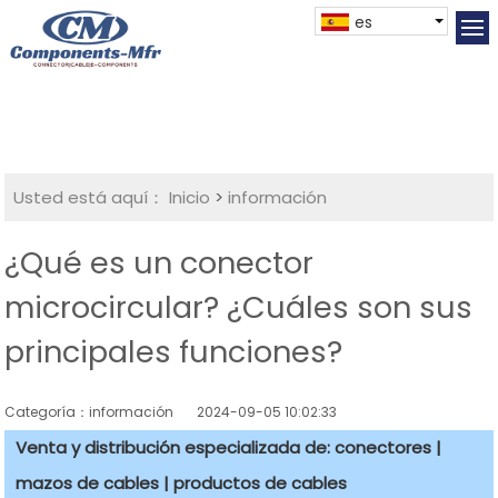
es
Usted está aquí：
Inicio
>
información
¿Qué es un conector
microcircular? ¿Cuáles son sus
principales funciones?
Categoría：información
2024-09-05 10:02:33
Venta y distribución especializada de: conectores |
mazos de cables | productos de cables