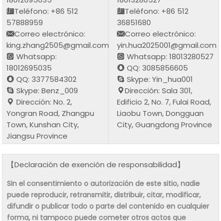
Teléfono: +86 512
Teléfono: +86 512
57888959
36851680
Correo electrónico:
Correo electrónico:
king.zhang2505@gmail.com
yin.hua2025001@gmail.com
Whatsapp:
Whatsapp: 18013280527
18012695035
QQ: 3085856605
QQ: 3377584302
Skype: Yin_hua001
Skype: Benz_009
Dirección: Sala 301,
Dirección: No. 2,
Edificio 2, No. 7, Fulai Road,
Yongran Road, Zhangpu
Liaobu Town, Dongguan
Town, Kunshan City,
City, Guangdong Province
Jiangsu Province
【Declaración de exención de responsabilidad】
Sin el consentimiento o autorización de este sitio, nadie
puede reproducir, retransmitir, distribuir, citar, modificar,
difundir o publicar todo o parte del contenido en cualquier
forma, ni tampoco puede cometer otros actos que