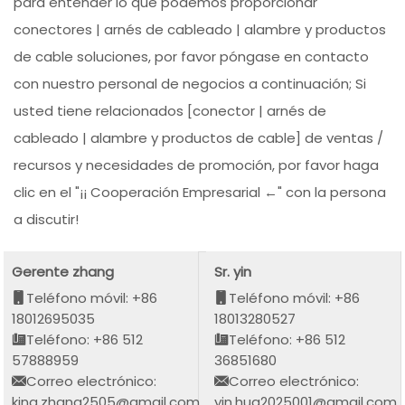
para entender lo que podemos proporcionar
conectores | arnés de cableado | alambre y productos
de cable soluciones, por favor póngase en contacto
con nuestro personal de negocios a continuación; Si
usted tiene relacionados [conector | arnés de
cableado | alambre y productos de cable] de ventas /
recursos y necesidades de promoción, por favor haga
clic en el "¡¡ Cooperación Empresarial ←" con la persona
a discutir!
Gerente zhang
Sr. yin
Teléfono móvil: +86
Teléfono móvil: +86
18012695035
18013280527
Teléfono: +86 512
Teléfono: +86 512
57888959
36851680
Correo electrónico:
Correo electrónico:
king.zhang2505@gmail.com
yin.hua2025001@gmail.com