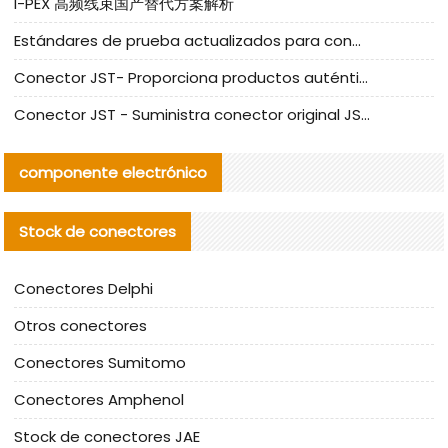
I-PEX 高频线束国产替代方案解析
Estándares de prueba actualizados para conectores nacionales bajo la referencia de CLIFF
Conector JST- Proporciona productos auténticos y alternativos del conector JST NSHR-02V-S
Conector JST - Suministra conector original JST GHR-09V-S | productos alternativos
componente electrónico
Stock de conectores
Conectores Delphi
Otros conectores
Conectores Sumitomo
Conectores Amphenol
Stock de conectores JAE