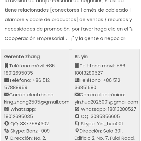
la División de abajo! Personal de negocios; Si usted
tiene relacionados [conectores | arnés de cableado |
alambre y cable de productos] de ventas / recursos y
necesidades de promoción, por favor haga clic en el "¡¡
Cooperación Empresarial ← ¡" y la gente a negociar!
Gerente zhang
Sr. yin
Teléfono móvil: +86
Teléfono móvil: +86
18012695035
18013280527
Teléfono: +86 512
Teléfono: +86 512
57888959
36851680
Correo electrónico:
Correo electrónico:
king.zhang2505@gmail.com
yin.hua2025001@gmail.com
Whatsapp:
Whatsapp: 18013280527
18012695035
QQ: 3085856605
QQ: 3377584302
Skype: Yin_hua001
Skype: Benz_009
Dirección: Sala 301,
Dirección: No. 2,
Edificio 2, No. 7, Fulai Road,