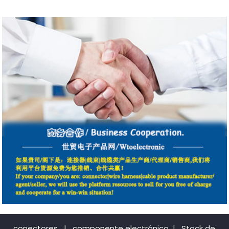
conectores
|
componente electrónico
|
Stock de