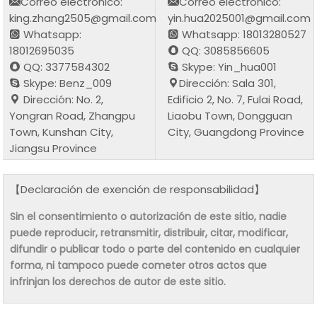
Correo electrónico:
Correo electrónico:
king.zhang2505@gmail.com
yin.hua2025001@gmail.com
Whatsapp:
Whatsapp: 18013280527
18012695035
QQ: 3085856605
QQ: 3377584302
Skype: Yin_hua001
Skype: Benz_009
Dirección: Sala 301,
Dirección: No. 2,
Edificio 2, No. 7, Fulai Road,
Yongran Road, Zhangpu
Liaobu Town, Dongguan
Town, Kunshan City,
City, Guangdong Province
Jiangsu Province
【Declaración de exención de responsabilidad】
Sin el consentimiento o autorización de este sitio, nadie
puede reproducir, retransmitir, distribuir, citar, modificar,
difundir o publicar todo o parte del contenido en cualquier
forma, ni tampoco puede cometer otros actos que
infrinjan los derechos de autor de este sitio.