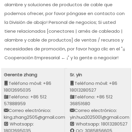
alambre y soluciones de productos de cable que
podemos ofrecer, por favor póngase en contacto con
la División de abajo! Personal de negocios; Si usted
tiene relacionados [conectores | arnés de cableado |
alambre y cable de productos] de ventas / recursos y
necesidades de promoción, por favor haga clic en el "¡¡
Cooperación Empresarial ← ¡" y la gente a negociar!
Gerente zhang
Sr. yin
Teléfono móvil: +86
Teléfono móvil: +86
18012695035
18013280527
Teléfono: +86 512
Teléfono: +86 512
57888959
36851680
Correo electrónico:
Correo electrónico:
king.zhang2505@gmail.com
yin.hua2025001@gmail.com
Whatsapp:
Whatsapp: 18013280527
18012695035
QQ: 3085856605