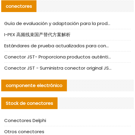
conectores
Guía de evaluación y adaptación para la producción en serie de componentes de cables nacionales para CNC Tech
I-PEX 高频线束国产替代方案解析
Estándares de prueba actualizados para conectores nacionales bajo la referencia de CLIFF
Conector JST- Proporciona productos auténticos y alternativos del conector JST NSHR-02V-S
Conector JST - Suministra conector original JST GHR-09V-S | productos alternativos
componente electrónico
Stock de conectores
Conectores Delphi
Otros conectores