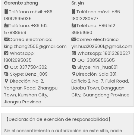
Gerente zhang
Sr. yin
Teléfono móvil: +86
Teléfono móvil: +86
18012695035
18013280527
Teléfono: +86 512
Teléfono: +86 512
57888959
36851680
Correo electrónico:
Correo electrónico:
king.zhang2505@gmail.com
yin.hua2025001@gmail.com
Whatsapp:
Whatsapp: 18013280527
18012695035
QQ: 3085856605
QQ: 3377584302
Skype: Yin_hua001
Skype: Benz_009
Dirección: Sala 301,
Dirección: No. 2,
Edificio 2, No. 7, Fulai Road,
Yongran Road, Zhangpu
Liaobu Town, Dongguan
Town, Kunshan City,
City, Guangdong Province
Jiangsu Province
【Declaración de exención de responsabilidad】
Sin el consentimiento o autorización de este sitio, nadie