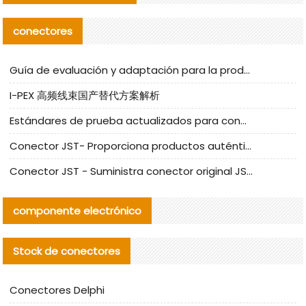
conectores
Guía de evaluación y adaptación para la producción en serie de componentes de cables nacionales para CNC Tech
I-PEX 高频线束国产替代方案解析
Estándares de prueba actualizados para conectores nacionales bajo la referencia de CLIFF
Conector JST- Proporciona productos auténticos y alternativos del conector JST NSHR-02V-S
Conector JST - Suministra conector original JST GHR-09V-S | productos alternativos
componente electrónico
Stock de conectores
Conectores Delphi