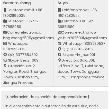
Gerente zhang
Sr. yin
Teléfono móvil: +86
Teléfono móvil: +86
18012695035
18013280527
Teléfono: +86 512
Teléfono: +86 512
57888959
36851680
Correo electrónico:
Correo electrónico:
king.zhang2505@gmail.com
yin.hua2025001@gmail.com
Whatsapp:
Whatsapp: 18013280527
18012695035
QQ: 3085856605
QQ: 3377584302
Skype: Yin_hua001
Skype: Benz_009
Dirección: Sala 301,
Dirección: No. 2,
Edificio 2, No. 7, Fulai Road,
Yongran Road, Zhangpu
Liaobu Town, Dongguan
Town, Kunshan City,
City, Guangdong Province
Jiangsu Province
【Declaración de exención de responsabilidad】
Sin el consentimiento o autorización de este sitio, nadie