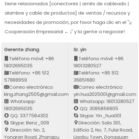
tiene relacionados [conectores | arnés de cableado |
alambre y cable de productos] de ventas / recursos y
necesidades de promoción, por favor haga clic en el "¡¡
Cooperación Empresarial ← ¡" y la gente a negociar!
Gerente zhang
Sr. yin
Teléfono móvil: +86
Teléfono móvil: +86
18012695035
18013280527
Teléfono: +86 512
Teléfono: +86 512
57888959
36851680
Correo electrónico:
Correo electrónico:
king.zhang2505@gmail.com
yin.hua2025001@gmail.com
Whatsapp:
Whatsapp: 18013280527
18012695035
QQ: 3085856605
QQ: 3377584302
Skype: Yin_hua001
Skype: Benz_009
Dirección: Sala 301,
Dirección: No. 2,
Edificio 2, No. 7, Fulai Road,
Yongran Road, Zhangpu
Liaobu Town, Dongguan