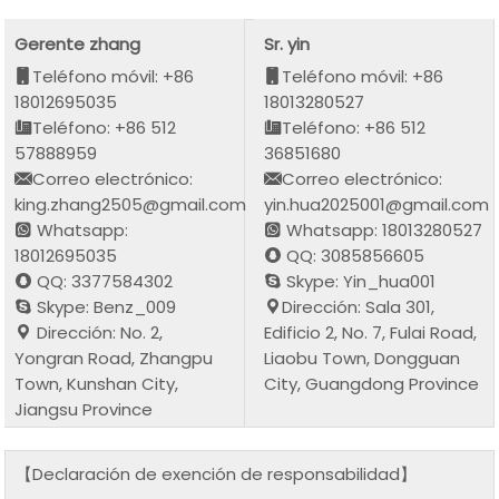
Gerente zhang
Sr. yin
Teléfono móvil: +86
Teléfono móvil: +86
18012695035
18013280527
Teléfono: +86 512
Teléfono: +86 512
57888959
36851680
Correo electrónico:
Correo electrónico:
king.zhang2505@gmail.com
yin.hua2025001@gmail.com
Whatsapp:
Whatsapp: 18013280527
18012695035
QQ: 3085856605
QQ: 3377584302
Skype: Yin_hua001
Skype: Benz_009
Dirección: Sala 301,
Dirección: No. 2,
Edificio 2, No. 7, Fulai Road,
Yongran Road, Zhangpu
Liaobu Town, Dongguan
Town, Kunshan City,
City, Guangdong Province
Jiangsu Province
【Declaración de exención de responsabilidad】