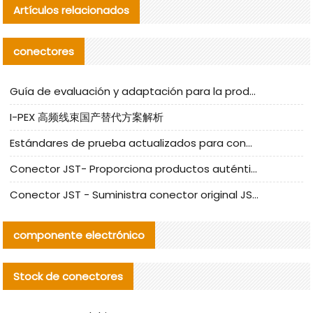
Artículos relacionados
conectores
Guía de evaluación y adaptación para la producción en serie de componentes de cables nacionales para CNC Tech
I-PEX 高频线束国产替代方案解析
Estándares de prueba actualizados para conectores nacionales bajo la referencia de CLIFF
Conector JST- Proporciona productos auténticos y alternativos del conector JST NSHR-02V-S
Conector JST - Suministra conector original JST GHR-09V-S | productos alternativos
componente electrónico
Stock de conectores