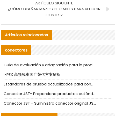
ARTÍCULO SIGUIENTE
¿CÓMO DISEÑAR MAZOS DE CABLES PARA REDUCIR
COSTES?
Artículos relacionados
conectores
Guía de evaluación y adaptación para la producción en serie de componentes de cables nacionales para CNC Tech
I-PEX 高频线束国产替代方案解析
Estándares de prueba actualizados para conectores nacionales bajo la referencia de CLIFF
Conector JST- Proporciona productos auténticos y alternativos del conector JST NSHR-02V-S
Conector JST - Suministra conector original JST GHR-09V-S | productos alternativos