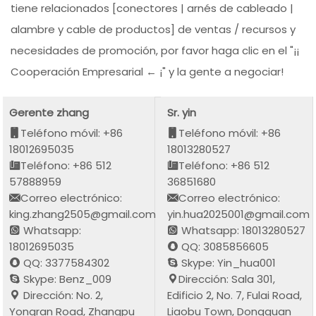
tiene relacionados [conectores | arnés de cableado |
alambre y cable de productos] de ventas / recursos y
necesidades de promoción, por favor haga clic en el "¡¡
Cooperación Empresarial ← ¡" y la gente a negociar!
Gerente zhang
Sr. yin
Teléfono móvil: +86
Teléfono móvil: +86
18012695035
18013280527
Teléfono: +86 512
Teléfono: +86 512
57888959
36851680
Correo electrónico:
Correo electrónico:
king.zhang2505@gmail.com
yin.hua2025001@gmail.com
Whatsapp:
Whatsapp: 18013280527
18012695035
QQ: 3085856605
QQ: 3377584302
Skype: Yin_hua001
Skype: Benz_009
Dirección: Sala 301,
Dirección: No. 2,
Edificio 2, No. 7, Fulai Road,
Yongran Road, Zhangpu
Liaobu Town, Dongguan