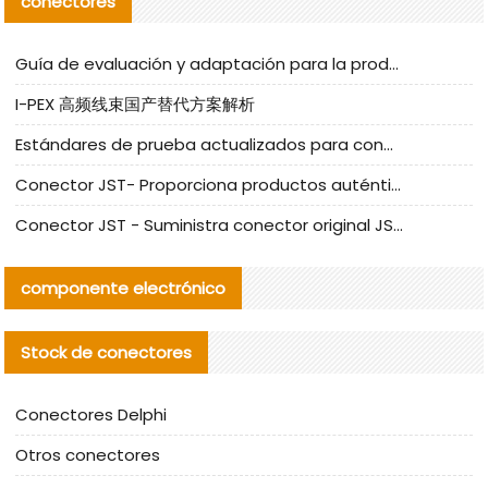
conectores
Guía de evaluación y adaptación para la producción en serie de componentes de cables nacionales para CNC Tech
I-PEX 高频线束国产替代方案解析
Estándares de prueba actualizados para conectores nacionales bajo la referencia de CLIFF
Conector JST- Proporciona productos auténticos y alternativos del conector JST NSHR-02V-S
Conector JST - Suministra conector original JST GHR-09V-S | productos alternativos
componente electrónico
Stock de conectores
Conectores Delphi
Otros conectores