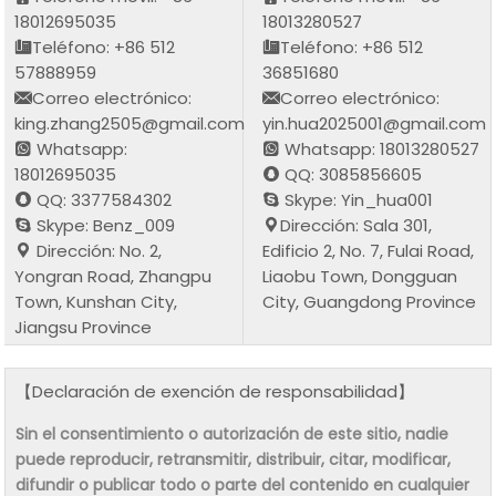
18012695035
18013280527
Teléfono: +86 512
Teléfono: +86 512
57888959
36851680
Correo electrónico:
Correo electrónico:
king.zhang2505@gmail.com
yin.hua2025001@gmail.com
Whatsapp:
Whatsapp: 18013280527
18012695035
QQ: 3085856605
QQ: 3377584302
Skype: Yin_hua001
Skype: Benz_009
Dirección: Sala 301,
Dirección: No. 2,
Edificio 2, No. 7, Fulai Road,
Yongran Road, Zhangpu
Liaobu Town, Dongguan
Town, Kunshan City,
City, Guangdong Province
Jiangsu Province
【Declaración de exención de responsabilidad】
Sin el consentimiento o autorización de este sitio, nadie
puede reproducir, retransmitir, distribuir, citar, modificar,
difundir o publicar todo o parte del contenido en cualquier