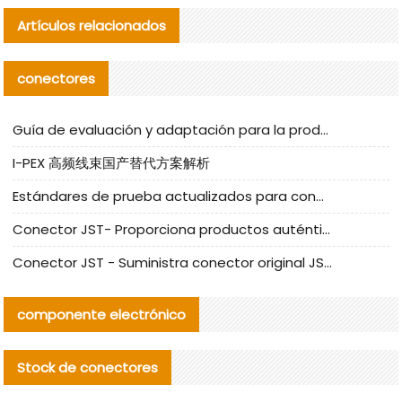
Artículos relacionados
conectores
Guía de evaluación y adaptación para la producción en serie de componentes de cables nacionales para CNC Tech
I-PEX 高频线束国产替代方案解析
Estándares de prueba actualizados para conectores nacionales bajo la referencia de CLIFF
Conector JST- Proporciona productos auténticos y alternativos del conector JST NSHR-02V-S
Conector JST - Suministra conector original JST GHR-09V-S | productos alternativos
componente electrónico
Stock de conectores