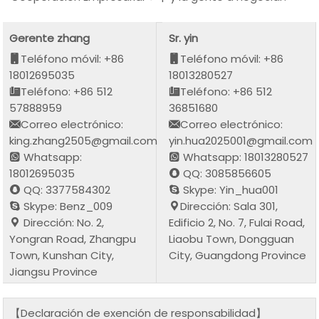
Gerente zhang
Sr. yin
Teléfono móvil: +86
Teléfono móvil: +86
18012695035
18013280527
Teléfono: +86 512
Teléfono: +86 512
57888959
36851680
Correo electrónico:
Correo electrónico:
king.zhang2505@gmail.com
yin.hua2025001@gmail.com
Whatsapp:
Whatsapp: 18013280527
18012695035
QQ: 3085856605
QQ: 3377584302
Skype: Yin_hua001
Skype: Benz_009
Dirección: Sala 301,
Dirección: No. 2,
Edificio 2, No. 7, Fulai Road,
Yongran Road, Zhangpu
Liaobu Town, Dongguan
Town, Kunshan City,
City, Guangdong Province
Jiangsu Province
【Declaración de exención de responsabilidad】