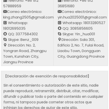
Teléfono: +86 512
Teléfono: +86 512
57888959
36851680
Correo electrónico:
Correo electrónico:
king.zhang2505@gmail.com
yin.hua2025001@gmail.com
Whatsapp:
Whatsapp: 18013280527
18012695035
QQ: 3085856605
QQ: 3377584302
Skype: Yin_hua001
Skype: Benz_009
Dirección: Sala 301,
Dirección: No. 2,
Edificio 2, No. 7, Fulai Road,
Yongran Road, Zhangpu
Liaobu Town, Dongguan
Town, Kunshan City,
City, Guangdong Province
Jiangsu Province
【Declaración de exención de responsabilidad】
Sin el consentimiento o autorización de este sitio, nadie
puede reproducir, retransmitir, distribuir, citar, modificar,
difundir o publicar todo o parte del contenido en cualquier
forma, ni tampoco puede cometer otros actos que
infrinjan los derechos de autor de este sitio.