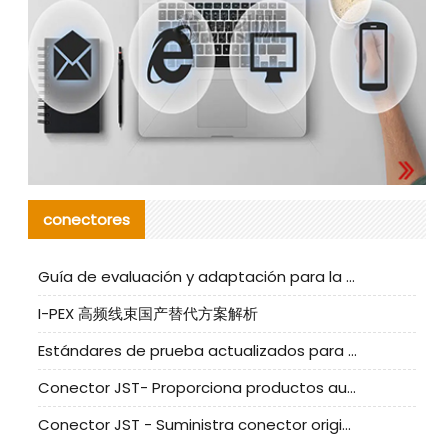
conectores
Guía de evaluación y adaptación para la producción en serie de componentes de cables nacionales para CNC Tech
I-PEX 高频线束国产替代方案解析
Estándares de prueba actualizados para conectores nacionales bajo la referencia de CLIFF
Conector JST- Proporciona productos auténticos y alternativos del conector JST NSHR-02V-S
Conector JST - Suministra conector original JST GHR-09V-S | productos alternativos