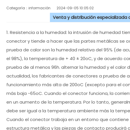
Categoría：información
2024-09-05 10:05:02
Venta y distribución especializada
1. Resistencia a la humedad: la intrusión de humedad tie
conector y tiende a hacer que las partes metálicas se 
prueba de calor son la humedad relativa del 95% (de ac
el 98%), la temperatura de + 40 ± 20oC, y de acuerdo co
prueba de al menos 96h. alternar la humedad y el calor de 
actualidad, los fabricantes de conectores a prueba de a
funcionamiento más alta de 200oC (excepto para el con
más baja -65oC. Cuando el conector funciona, la corrien
en un aumento de la temperatura. Por lo tanto, genera
debe ser igual a la temperatura ambiente más la tempera
Cuando el conector trabaja en un entorno que contiene 
estructura metálica y las piezas de contacto producirá c