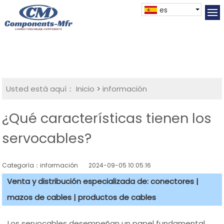
es
Usted está aquí：
Inicio
>
información
¿Qué características tienen los
servocables?
Categoría：información
2024-09-05 10:05:16
Venta y distribución especializada de: conectores |
mazos de cables | productos de cables
Los servocables desempeñan un papel fundamental